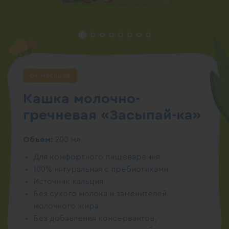
0+ месяцев
Кашка молочно-
гречневая «Засыпай-ка»
Объем:
200 мл
Для комфортного пищеварения
100% натуральная с пребиотиками
Источник кальция
Без сухого молока и заменителей
молочного жира
Без добавления консервантов,