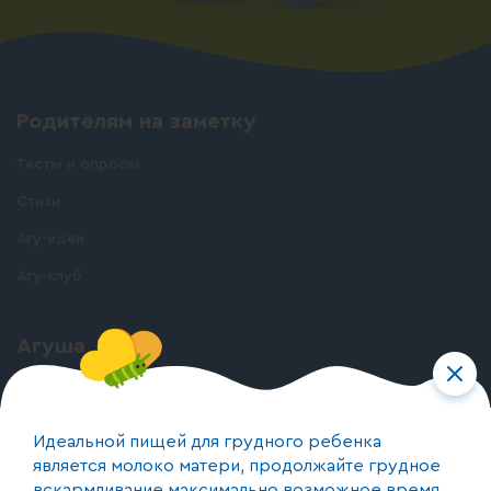
Родителям на заметку
Тесты и опросы
Стихи
Агу-идеи
Агу-клуб
Агуша
О бренде
О производстве
Идеальной пищей для грудного ребенка
является молоко матери, продолжайте грудное
вскармливание максимально возможное время.