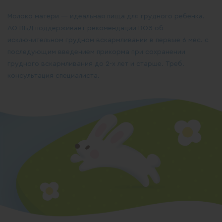
Молоко матери — идеальная пища для грудного ребенка.
АО ВБД поддерживает рекомендации ВОЗ об
исключительном грудном вскармливании в первые 6 мес. с
последующим введением прикорма при сохранении
грудного вскармливания до 2-х лет и старше. Треб.
консультация специалиста.