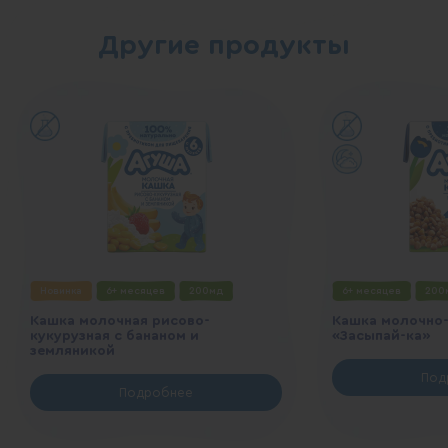
Другие продукты
Новинка
6+ месяцев
200мд
6+ месяцев
200
Кашка молочная рисово-
Кашка молочно-
кукурузная с бананом и
«Засыпай-ка»
земляникой
Под
Подробнее