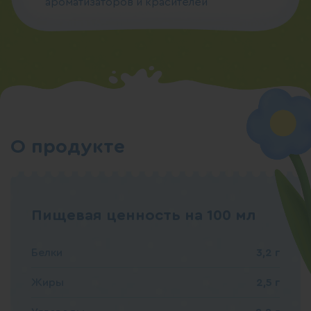
ароматизаторов и красителей
О продукте
Пищевая ценность на 100 мл
Белки
3,2 г
Жиры
2,5 г