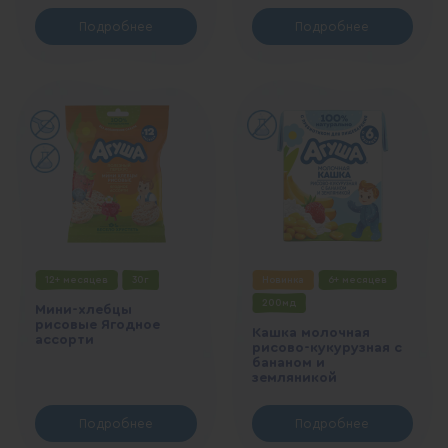
Подробнее
Подробнее
12+ месяцев
30г
Новинка
6+ месяцев
200мд
Мини-хлебцы
рисовые Ягодное
Кашка молочная
ассорти
рисово-кукурузная с
бананом и
земляникой
Подробнее
Подробнее