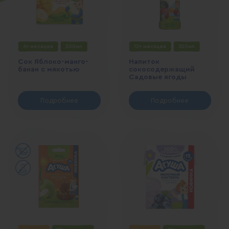
6+ месяцев
200мл
12+ месяцев
300мл
Сок Яблоко-манго-
Напиток
банан с мякотью
сокосодержащий
Садовые ягоды
Подробнее
Подробнее