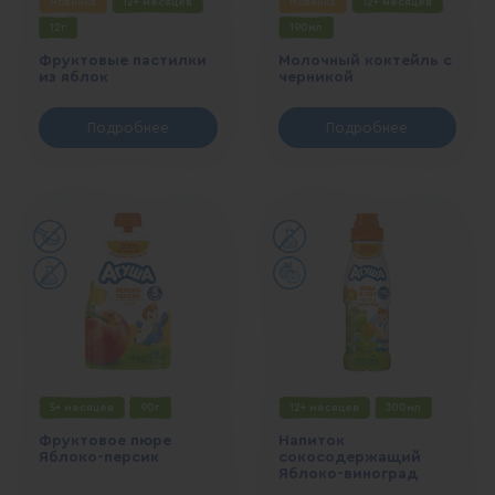
Новинка
12+ месяцев
Новинка
12+ месяцев
12г
190мл
Фруктовые пастилки
Молочный коктейль с
из яблок
черникой
Подробнее
Подробнее
5+ месяцев
90г
12+ месяцев
300мл
Фруктовое пюре
Напиток
Яблоко-персик
сокосодержащий
Яблоко-виноград