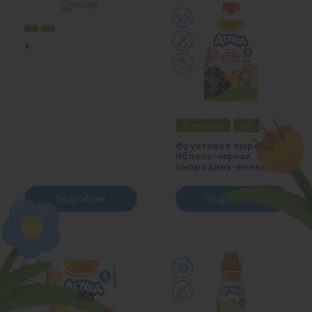
x
6+ месяцев
80г
Фруктовое пюре
Яблоко-черная
смородина-ежевика
Подробнее
Подробнее