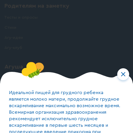
Родителям на заметку
Тесты и опросы
Стихи
Агу-идеи
Агу-клуб
Агуша
О бренде
О производстве
Идеальной пищей для грудного ребенка
является молоко матери, продолжайте грудное
вскармливание максимально возможное время.
Контакты
Всемирная организация здравоохранения
+375 (44) 590-17-74
рекомендует исключительно грудное
вскармливание в первые шесть месяцев и
Республика Беларусь, 220073, г. Минск, пер. 1-й
последующее введение прикорма при