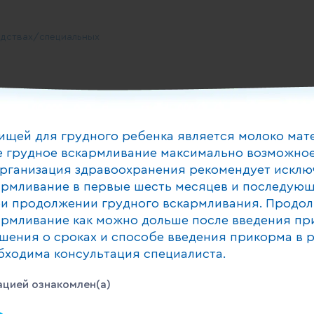
дствах/специальных
ищей для грудного ребенка является молоко мат
 грудное вскармливание максимально возможное
доставленное в течение 24
рганизация здравоохранения рекомендует исклю
армливание в первые шесть месяцев и последующ
и продолжении грудного вскармливания. Продо
армливание как можно дольше после введения пр
и инновациям
шения о сроках и способе введения прикорма в 
бходима консультация специалиста.
цией ознакомлен(а)
о +25°С и относительной
тия упаковки продукт