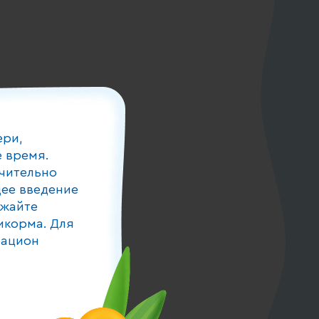
ери,
 время.
чительно
ее введение
лжайте
икорма. Для
рацион