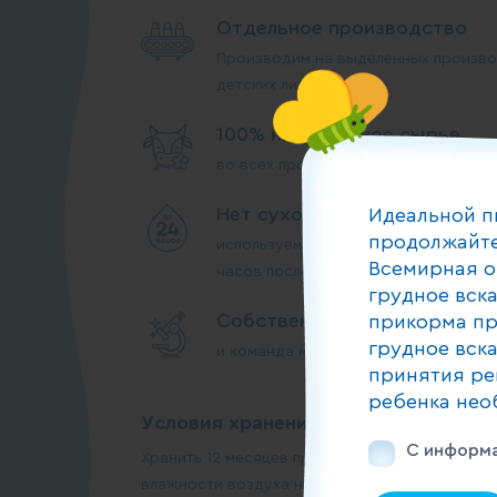
Отдельное производство
Производим на выделенных произво
детских линиях
100% натуральное сырье
во всех продуктах прикорма
Нет сухого молока
Идеальной п
продолжайте
используем молоко высшего сорта, 
Всемирная о
часов после дойки
грудное вск
Собственные лаборатории
прикорма пр
грудное вск
и команда менеджеров по качеству 
принятия ре
ребенка нео
Условия хранения:
С информа
Хранить 12 месяцев при температуре от 0°С д
влажности воздуха не выше 75%. После вскры