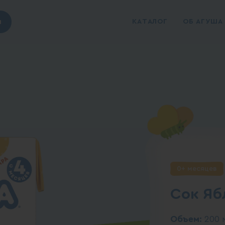
ы
КАТАЛОГ
ОБ АГУША
0+ месяцев
Сок Яб
Объем:
200 