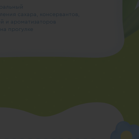
уральный
ления сахара, консервантов,
ей и ароматизаторов
 на прогулке