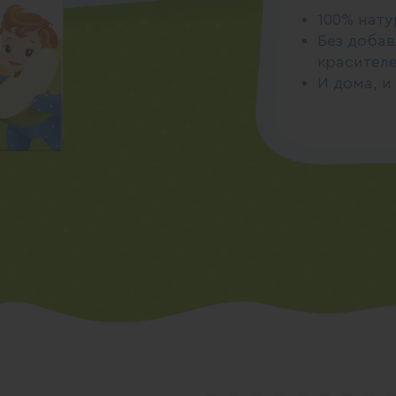
100% нат
Без добав
красител
И дома, и