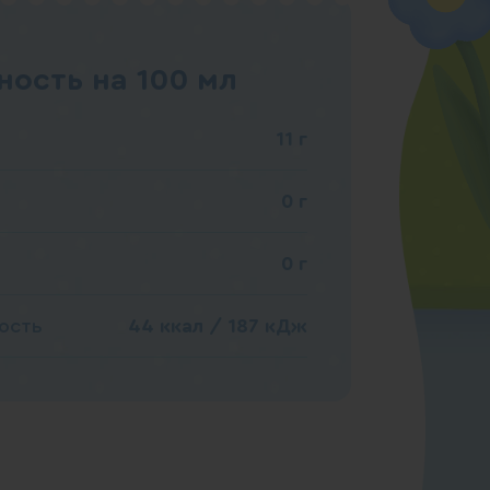
ость на 100 мл
11 г
0 г
0 г
ость
44 ккал / 187 кДж