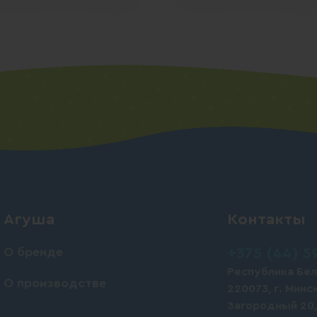
Агуша
Контакты
О бренде
+375 (44) 5
Республика Бел
О производстве
220073, г. Минск
Загородный 20,