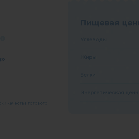
Пищевая ценн
Углеводы
Жиры
а»
Белки
Энергетическая ценн
рки качества готового