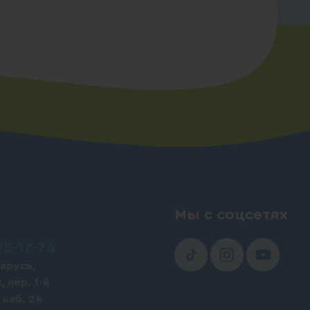
Мы с соцсетях
90-17-74
арусь,
, пер. 1-й
 каб. 24