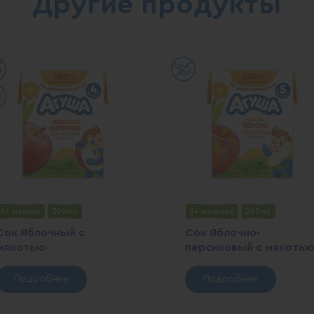
Другие продукты
4+ месяца
200мл
5+ месяцев
200мл
Сок Яблочный с
Сок Яблочно-
мякотью
персиковый с мякоть
Подробнее
Подробнее