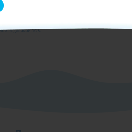
°С до +6°С не более суток.
грудного ребенка.
о дольше, в том числе и
рекомендациями ВОЗ.