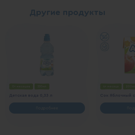
Другие продукты
0+ месяцев
330мл
4+ месяца
200м
Детская вода 0,33 л
Сок Яблочный 
Подробнее
Под