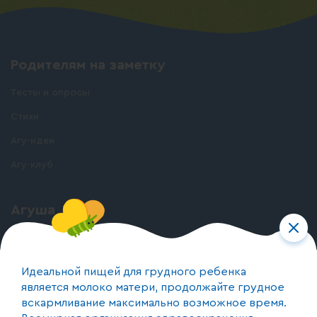
Родителям на заметку
Тесты и опросы
Стихи
Агу-идеи
Агу-клуб
Агуша
О бренде
О производстве
Идеальной пищей для грудного ребенка
является молоко матери, продолжайте грудное
вскармливание максимально возможное время.
Контакты