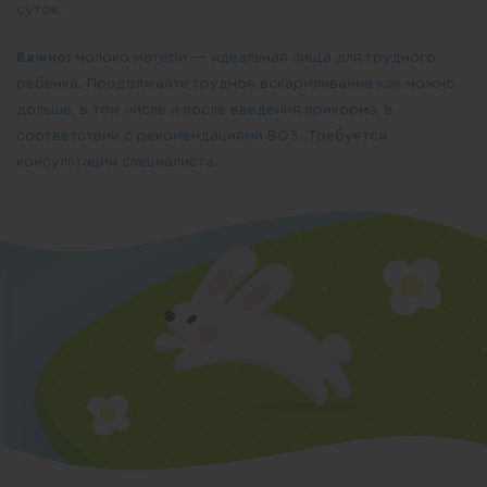
суток.
Важно:
молоко матери — идеальная пища для грудного
ребенка. Продолжайте грудное вскармливание как можно
дольше, в том числе и после введения прикорма, в
соответствии с рекомендациями ВОЗ. Требуется
консультация специалиста.