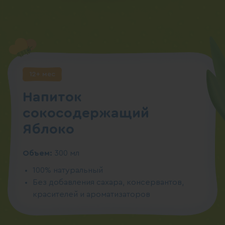
12+ мес
Напиток
сокосодержащий
Яблоко
Объем:
300 мл
100% натуральный
Без добавления сахара, консервантов,
красителей и ароматизаторов