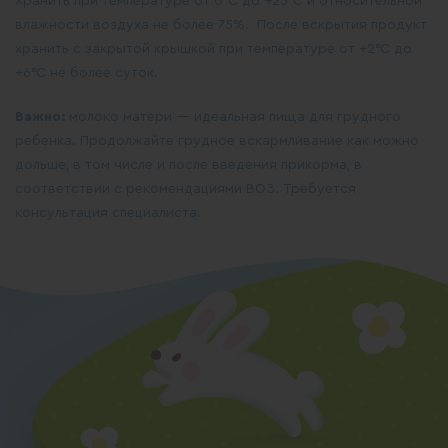
Хранить при температуре от 0°С до +25°С и относительной
влажности воздуха не более 75%. После вскрытия продукт
хранить с закрытой крышкой при температуре от +2°С до
+6°С не более суток.
Важно:
молоко матери — идеальная пища для грудного
ребенка. Продолжайте грудное вскармливание как можно
дольше, в том числе и после введения прикорма, в
соответствии с рекомендациями ВОЗ. Требуется
консультация специалиста.