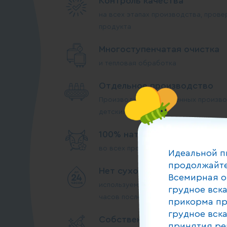
Контроль качества
на всех этапах производства, прове
продукта
Многоступенчатая очистка
и тепловая обработка
Отдельное производство
Производим на выделенных произво
детских линиях
100% натуральное сырье
во всех продуктах прикорма
Идеальной п
продолжайте
Нет сухого молока
Всемирная о
используем молоко высшего сорта, 
грудное вск
часов после дойки
прикорма пр
грудное вск
Собственные лаборатории
принятия ре