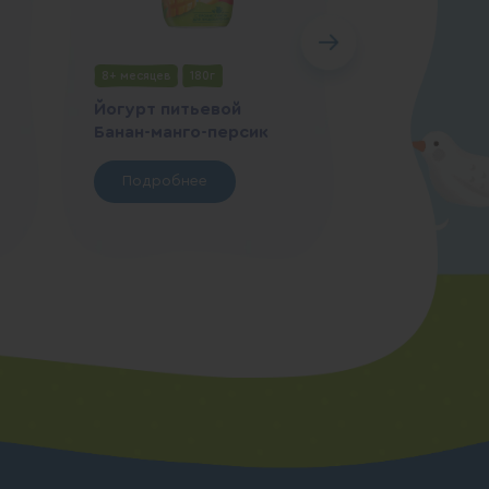
8+ месяцев
180г
8+ месяцев
Йогурт питьевой
Йогурт пит
Банан-манго-персик
Клубника-б
Подробнее
Подробн