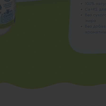
100% нат
Ca+К2 для
Без сухог
жира
Без добав
ароматиз