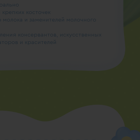
урально
 крепких косточек
о молока и заменителей молочного
ления консервантов, искусственных
аторов и красителей