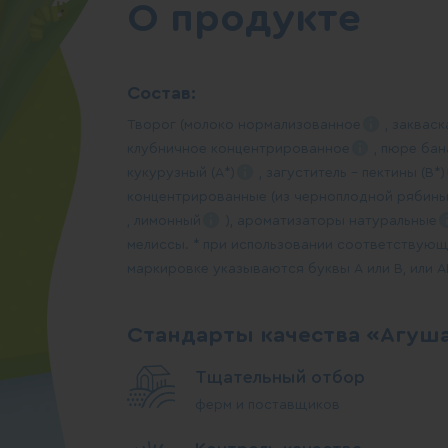
О продукте
Состав:
Творог (молоко
нормализованное
,
закваск
клубничное
концентрированное
, пюре бан
кукурузный
(А*)
, загуститель – пектины
(В*)
концентрированные (из черноплодной
рябин
,
лимонный
), ароматизаторы
натуральные
мелиссы. * при использовании соответствующ
маркировке указываются буквы А или В, или А
Стандарты качества «Агуш
Тщательный отбор
ферм и поставщиков