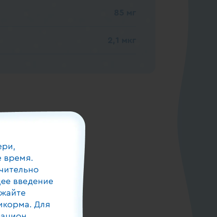
85 мг
2,1 мкг
ери,
 время.
чительно
ее введение
лжайте
икорма. Для
рацион