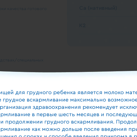
Ca (нативный)
рки качества готового
K2
дствах/специальных
ищей для грудного ребенка является молоко мат
 грудное вскармливание максимально возможное
рганизация здравоохранения рекомендует исклю
доставленное в течение 24
армливание в первые шесть месяцев и последующ
и продолжении грудного вскармливания. Продо
армливание как можно дольше после введения пр
шения о сроках и способе введения прикорма в 