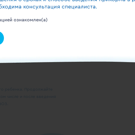
и инновациям
бходима консультация специалиста.
цией ознакомлен(а)
одукт во вскрытой упаковке
треблению: при кормлении
дукта из упаковки
для кормления ребенка, и
 +36°С до +38°С.
го ребенка. Продолжайте
ом числе и после введения
ВОЗ.