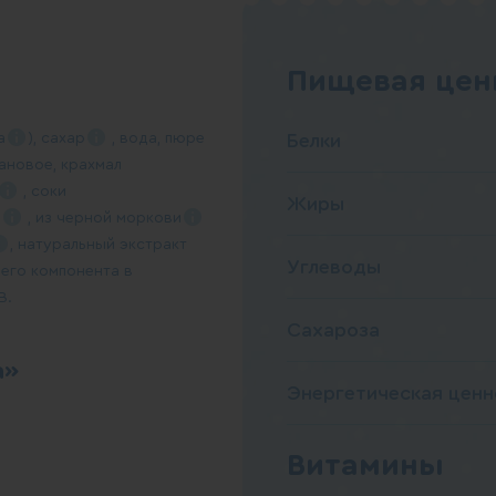
Пищевая ценн
а
),
сахар
, вода, пюре
Белки
ановое, крахмал
, соки
Жиры
ы
, из черной
моркови
, натуральный экстракт
Углеводы
его компонента в
В.
Сахароза
а»
Энергетическая ценн
Витамины