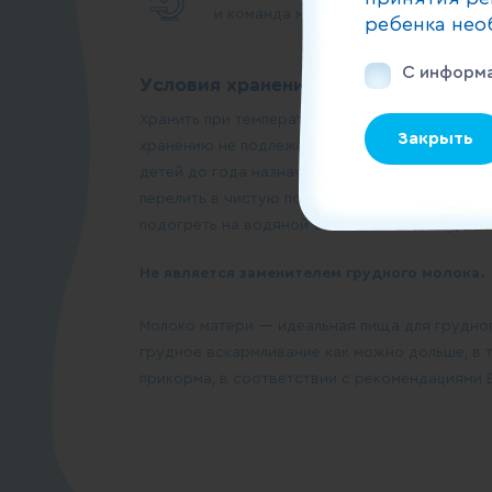
и команда менеджеров по качеству 
ребенка нео
С информа
Условия хранения:
Хранить при температуре от +2°С до +6°С. Пр
Закрыть
хранению не подлежит. Рекомендации по упо
детей до года назначенную врачом массу про
перелить в чистую посуду, предназначенную 
подогреть на водяной бане до температуры от
Не является заменителем грудного молока.
Молоко матери — идеальная пища для грудно
грудное вскармливание как можно дольше, в т
прикорма, в соответствии с рекомендациями 