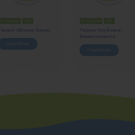
6+ месяцев
100г
6+ месяцев
100г
Творог Яблоко-банан
Творог Клубника-
банан-мелисса
Подробнее
Подробнее