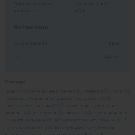
Энергетическая
103 ккал / 432
ценность
кДж
Витамины
Ca (нативный)
88 мг
K2
2,2 мкг
Состав:
Творог (молоко
нормализованное
,
закваска
),
сахар
, вода, пюре банановое, крахмал кукурузный
(А*)
,
загуститель – пектины
(В*)
, соки концентрированные
(
яблочный
, из
моркови
,
лимонный
),пюре яблочное
концентрированное
, ароматизаторы
натуральные.
*
при использовании соответствующего компонента в
маркировке указываются буквы А или В, или АВ.