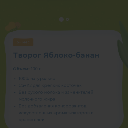
6+ мес
Творог Яблоко-банан
Объем:
100 г
100% натурально
Ca+К2 для крепких косточек
Без сухого молока и заменителей
молочного жира
Без добавления консервантов,
искусственных ароматизаторов и
красителей