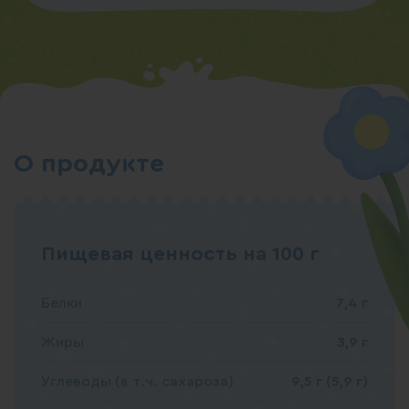
О продукте
Пищевая ценность на 100 г
Белки
7,4 г
Жиры
3,9 г
Углеводы (в т.ч. сахароза)
9,5 г (5,9 г)