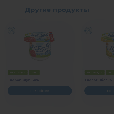
Другие продукты
6+ месяцев
100г
6+ месяцев
100г
Творог Клубника
Творог Яблоко-
Подробнее
Под