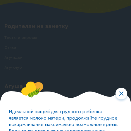
Родителям на заметку
Тесты и опросы
Стихи
Агу-идеи
Агу-клуб
Агуша
О бренде
О производстве
Идеальной пищей для грудного ребенка
является молоко матери, продолжайте грудное
вскармливание максимально возможное время.
Контакты