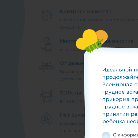
Контроль качества
на всех этапах производства, прове
продукта
Многоступенчатая очистка
и тепловая обработка
Отдельное производство
Идеальной п
Производим на выделенных произво
продолжайте
детских линиях
Всемирная о
грудное вск
100% натуральное сырье
прикорма пр
во всех продуктах прикорма
грудное вск
принятия ре
Нет сухого молока
ребенка нео
используем молоко высшего сорта, 
часов после дойки
С информа