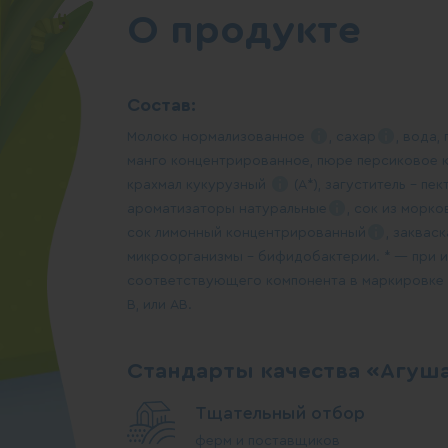
О продукте
Состав:
Молоко
нормализованное
,
сахар
, вода,
манго концентрированное, пюре персиковое
крахмал
кукурузный
(А*), загуститель –
пек
ароматизаторы
натуральные
, сок из морк
сок лимонный
концентрированный
,
закваск
микроорганизмы – бифидобактерии. * — при 
соответствующего компонента в маркировке 
В, или АВ.
Стандарты качества «Агуш
Тщательный отбор
ферм и поставщиков