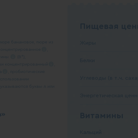
Пищевая ценн
 пюре банановое, пюре из
Жиры
концентрированное
,
тины
(В*),
Белки
ови
концентрированный
,
а
, пробиотические
Углеводы (в т.ч. саха
использовании
указываются буквы А или
Энергетическая ценн
а»
Витамины
Кальций