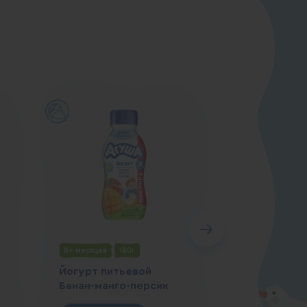
8+ месяцев
180г
8+ месяцев
Йогурт питьевой
Йогурт пит
Банан-манго-персик
Клубника-б