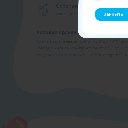
Собственные лаборатории
Закрыть
и команда менеджеров по качеству 
Условия хранения:
Хранить при температуре от +2°С до +6°С. Вс
холодильнике при температуре от +2°С до +6°С
пределах срока годности. Перед употреблени