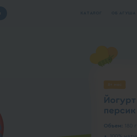
ы
КАТАЛОГ
ОБ АГУША
8+ мес
Йогурт
персик
Объем:
180 г
100% нат