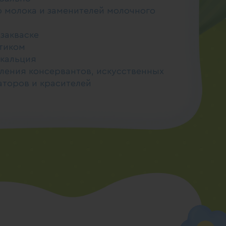
о молока и заменителей молочного
закваске
тиком
 кальция
ления консервантов, искусственных
аторов и красителей