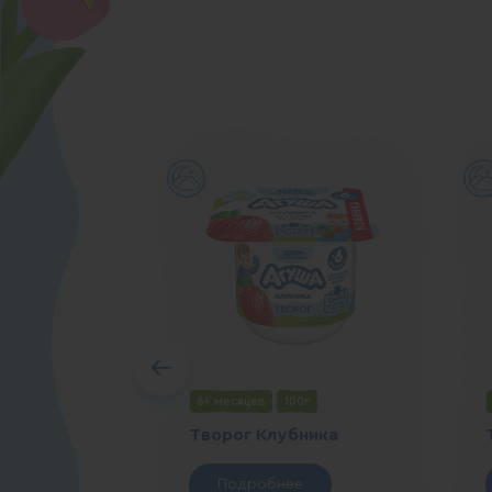
6+ месяцев
100г
Творог Клубника
Подробнее