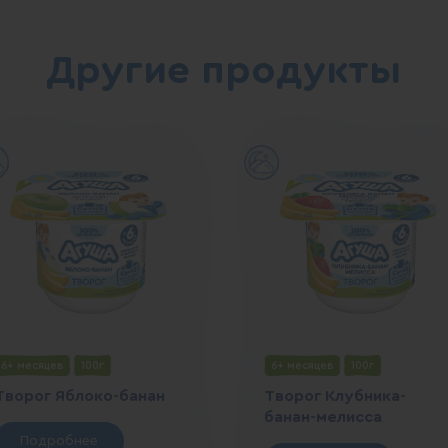
Другие продукты
6+ месяцев
100г
6+ месяцев
100г
Творог Яблоко-банан
Творог Клубника-
банан-мелисса
Подробнее