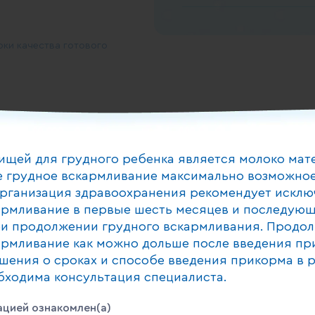
рки качества готового
ищей для грудного ребенка является молоко мат
дствах/специальных
 грудное вскармливание максимально возможное
рганизация здравоохранения рекомендует исклю
армливание в первые шесть месяцев и последующ
и продолжении грудного вскармливания. Продо
армливание как можно дольше после введения пр
шения о сроках и способе введения прикорма в 
бходима консультация специалиста.
доставленное в течение 24
цией ознакомлен(а)