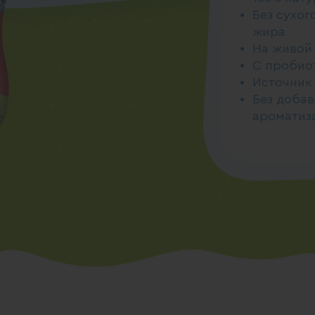
Без сухог
жира
На живой 
С пробио
Источник
Без добав
ароматиз