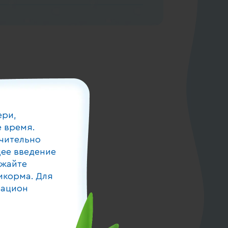
ери,
 время.
чительно
ее введение
лжайте
икорма. Для
рацион