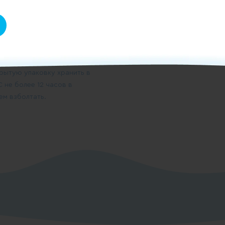
и инновациям
крытую упаковку хранить в
 не более 12 часов в
ем взболтать.