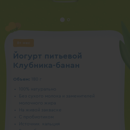
8+ мес
Йогурт питьевой
Клубника-банан
Объем:
180 г
100% натурально
Без сухого молока и заменителей
молочного жира
На живой закваске
С пробиотиком
Источник кальция