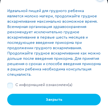
О производстве
Идеальной пищей для грудного ребенка
является молоко матери, продолжайте грудное
вскармливание максимально возможное время.
Контакты
Всемирная организация здравоохранения
+375 (44) 590-17-74
рекомендует исключительно грудное
вскармливание в первые шесть месяцев и
Республика Беларусь, 220073, г. Минск, пер. 1-й
последующее введение прикорма при
Загородный 20, каб. 24
продолжении грудного вскармливания.
Продолжайте грудное вскармливание как можно
дольше после введения прикорма. Для принятия
Мы с соцсетях
решения о сроках и способе введения прикорма
в рацион ребенка необходима консультация
специалиста.
Продолжая пользоваться этим сайтом, не изменив настройки своего
С информацией ознакомлен(а)
браузера, вы соглашаетесь с тем, что мы можем использовать файлы
cookie
© 2025 ИООО "Пепсико Продактс"
Закрыть
Использование материалов данного сайта без ссылки на
Принимаю
источник запрещено