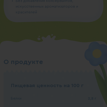
Без добавления консервантов,
искусственных ароматизаторов и
красителей
О продукте
Пищевая ценность на 100 г
Белки
2,8 г