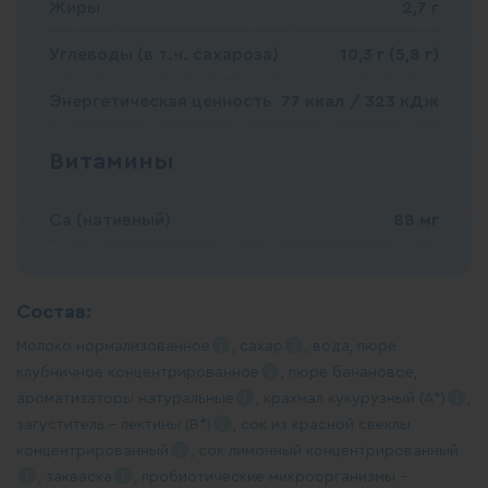
Жиры
2,7 г
Углеводы (в т.ч. сахароза)
10,3 г (5,8 г)
Энергетическая ценность
77 ккал / 323 кДж
Витамины
Ca (нативный)
88 мг
Состав:
Молоко
нормализованное
,
сахар
, вода, пюре
клубничное
концентрированное
, пюре банановое,
ароматизаторы
натуральные
, крахмал кукурузный
(А*)
,
загуститель – пектины
(В*)
, сок из красной свеклы
концентрированный
, сок лимонный
концентрированный
,
закваска
, пробиотические микроорганизмы –