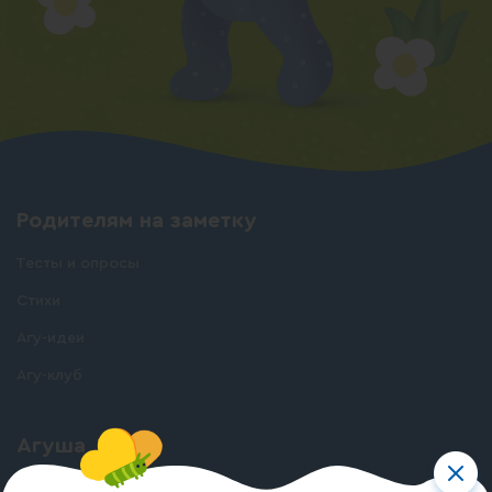
Родителям на заметку
Тесты и опросы
Стихи
Агу-идеи
Агу-клуб
Агуша
О бренде