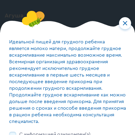
Агуша
О бренде
О производстве
Идеальной пищей для грудного ребенка
является молоко матери, продолжайте грудное
вскармливание максимально возможное время.
Контакты
Всемирная организация здравоохранения
+375 (44) 590-17-74
рекомендует исключительно грудное
вскармливание в первые шесть месяцев и
Республика Беларусь, 220073, г. Минск, пер. 1-й
последующее введение прикорма при
Загородный 20, каб. 24
продолжении грудного вскармливания.
Продолжайте грудное вскармливание как можно
дольше после введения прикорма. Для принятия
Мы с соцсетях
решения о сроках и способе введения прикорма
в рацион ребенка необходима консультация
специалиста.
Продолжая пользоваться этим сайтом, не изменив настройки своего
С информацией ознакомлен(а)