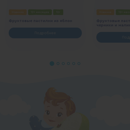
Новинка
12+ месяцев
12г
Новинка
12+ ме
Фруктовые пастилки из яблок
Фруктовые паст
черники и мали
Подробнее
Под