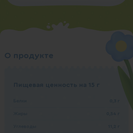
О продукте
Пищевая ценность на 15 г
Белки
0,3 г
Жиры
0,54 г
Углеводы
11,2 г