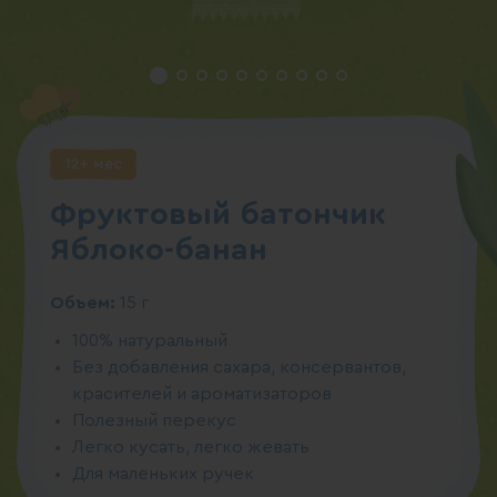
12+ мес
Фруктовый батончик
Яблоко-банан
Объем:
15 г
100% натуральный
Без добавления сахара, консервантов,
красителей и ароматизаторов
Полезный перекус
Легко кусать, легко жевать
Для маленьких ручек