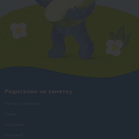
Родителям на заметку
Тесты и опросы
Стихи
Агу-идеи
Агу-клуб