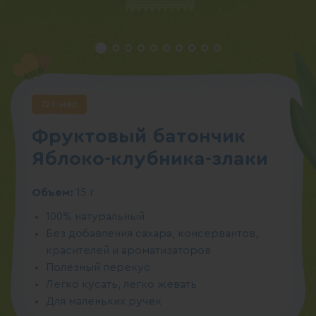
12+ мес
Фруктовый батончик
Яблоко-клубника-злаки
Объем:
15 г
100% натуральный
Без добавления сахара, консервантов,
красителей и ароматизаторов
Полезный перекус
Легко кусать, легко жевать
Для маленьких ручек