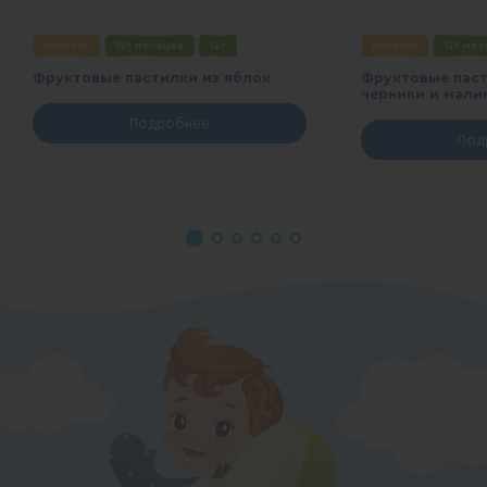
Новинка
12+ месяцев
12г
Новинка
12+ ме
Фруктовые пастилки из яблок
Фруктовые паст
черники и мали
Подробнее
Под