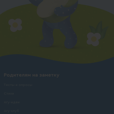
Родителям на заметку
Тесты и опросы
Стихи
Агу-идеи
Агу-клуб