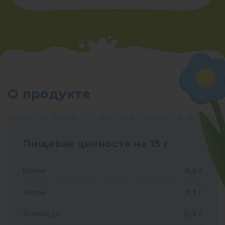
О продукте
Пищевая ценность на 15 г
Белки
0,2 г
Жиры
0,5 г
Углеводы
11,5 г