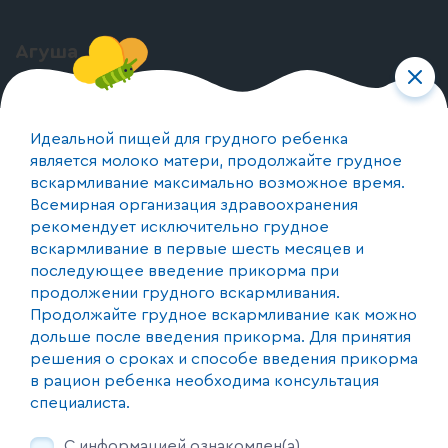
Агуша
О бренде
О производстве
Идеальной пищей для грудного ребенка
является молоко матери, продолжайте грудное
вскармливание максимально возможное время.
Контакты
Всемирная организация здравоохранения
+375 (44) 590-17-74
рекомендует исключительно грудное
вскармливание в первые шесть месяцев и
Республика Беларусь, 220073, г. Минск, пер. 1-й
последующее введение прикорма при
Загородный 20, каб. 24
продолжении грудного вскармливания.
Продолжайте грудное вскармливание как можно
дольше после введения прикорма. Для принятия
Мы с соцсетях
решения о сроках и способе введения прикорма
в рацион ребенка необходима консультация
специалиста.
Продолжая пользоваться этим сайтом, не изменив настройки своего
С информацией ознакомлен(а)