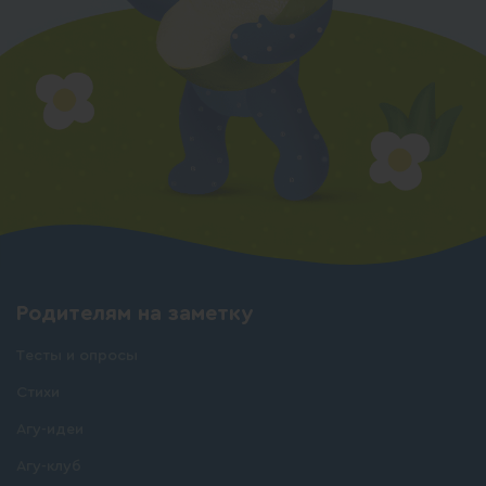
Родителям на заметку
Тесты и опросы
Стихи
Агу-идеи
Агу-клуб