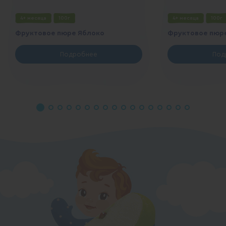
4+ месяца
100г
4+ месяца
100г
Фруктовое пюре Яблоко
Фруктовое пюр
Подробнее
Под