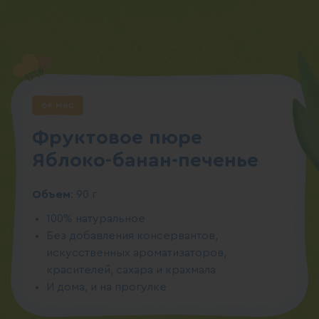
6+ мес
Фруктовое пюре
Яблоко-банан-печенье
Объем
: 90 г
100% натуральное
Без добавления консервантов,
искусственных ароматизаторов,
красителей, сахара и крахмала
И дома, и на прогулке