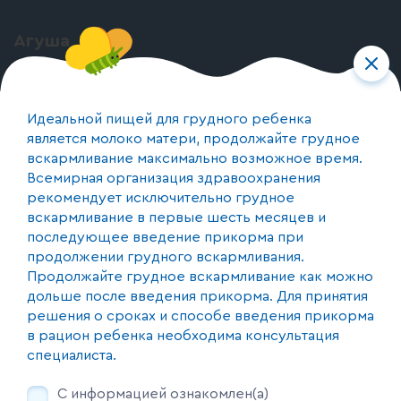
Агуша
О бренде
О производстве
Идеальной пищей для грудного ребенка
является молоко матери, продолжайте грудное
вскармливание максимально возможное время.
Контакты
Всемирная организация здравоохранения
+375 (44) 590-17-74
рекомендует исключительно грудное
вскармливание в первые шесть месяцев и
Республика Беларусь, 220073, г. Минск, пер. 1-й
последующее введение прикорма при
Загородный 20, каб. 24
продолжении грудного вскармливания.
Продолжайте грудное вскармливание как можно
дольше после введения прикорма. Для принятия
Мы с соцсетях
решения о сроках и способе введения прикорма
в рацион ребенка необходима консультация
специалиста.
Продолжая пользоваться этим сайтом, не изменив настройки своего
С информацией ознакомлен(а)