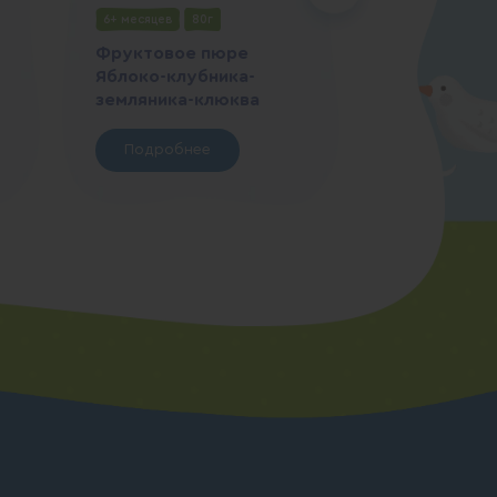
6+ месяцев
80г
4+ месяца
9
Фруктовое пюре
Фруктовое
Яблоко-клубника-
Груша
земляника-клюква
Подробн
Подробнее