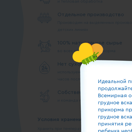
и тепловая обработка
Отдельное производство
Производим на выделенных произво
детских линиях
100% натуральное сырье
во всех продуктах прикорма
Нет сухого молока
используем молоко высшего сорта, 
часов после дойки
Идеальной п
продолжайте
Собственные лаборатории
Всемирная о
и команда менеджеров по качеству 
грудное вск
прикорма пр
грудное вск
Условия хранения:
принятия ре
Хранить при температуре от 0°С до +25°С и о
ребенка нео