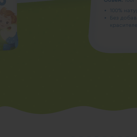
Объем:
100г
100% нат
Без добав
красителе