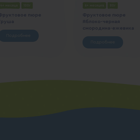
4+ месяца
100г
6+ месяцев
80г
Фруктовое пюре
Фруктовое пюре
Груша
Яблоко-черная
смородина-ежевика
Подробнее
Подробнее