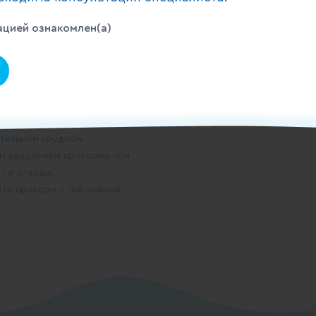
кт хранить с закрытой
более суток. Рекомендации
цией ознакомлен(а)
укт перемешать ложкой,
температуры 36-38°С.
м РФ, РБ, РК.
 грудного ребенка. АО ВБД
тельном грудном
им введением прикорма при
т и старше.
те прикорм с 1ой чайной