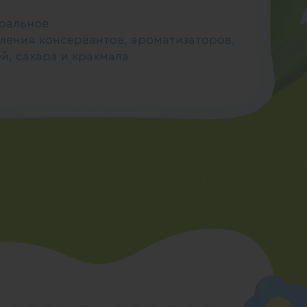
уральное
ления консервантов, ароматизаторов,
й, сахара и крахмала