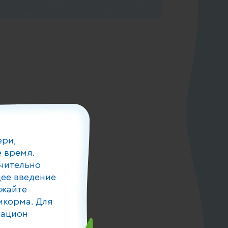
ери,
 время.
чительно
ее введение
лжайте
икорма. Для
рацион