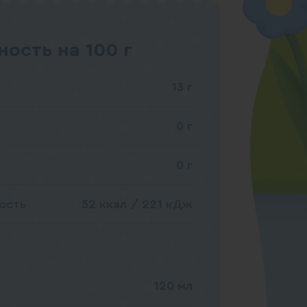
ость на 100 г
13 г
0 г
0 г
ость
52 ккал / 221 кДж
120 мл