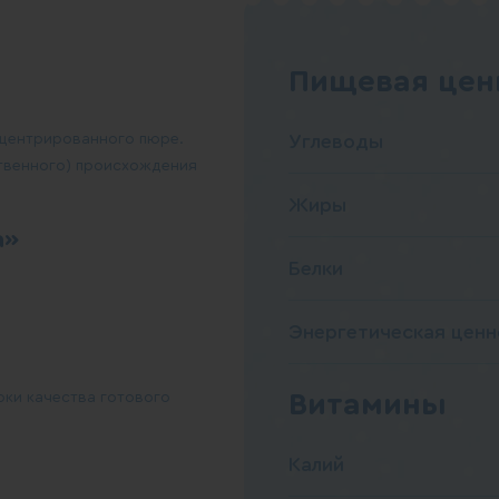
Пищевая ценн
нцентрированного пюре.
Углеводы
твенного) происхождения
Жиры
а»
Белки
Энергетическая ценн
Витамины
рки качества готового
Калий