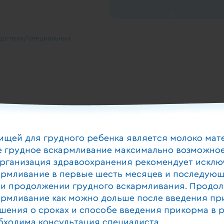
дствах/специальных
доставленное в течение 24
ищей для грудного ребенка является молоко мат
 грудное вскармливание максимально возможное
рганизация здравоохранения рекомендует исклю
и инновациям
армливание в первые шесть месяцев и последующ
и продолжении грудного вскармливания. Продо
армливание как можно дольше после введения пр
шения о сроках и способе введения прикорма в 
тносительной влажности
бходима консультация специалиста.