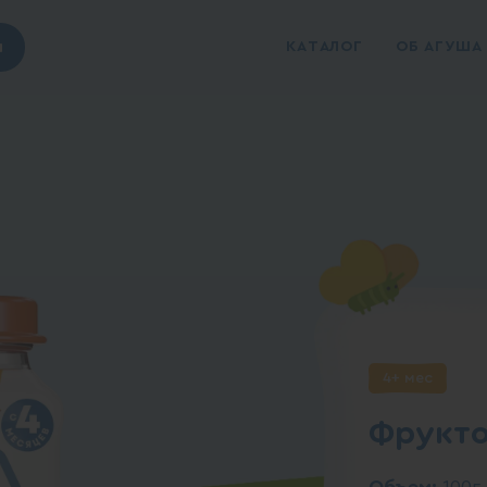
ы
КАТАЛОГ
ОБ АГУША
4+ мес
Фрукто