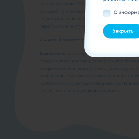
воздуха не более 75 %. После вскрытия проду
крышкой при температуре от +2°С до +6°С не 
С информа
по употреблению: перед употреблением прод
переложить в чистую посуду и разогреть до 
Закрыть
С 4 мес. в соответствии с законодательство
Важно:
молоко матери — идеальная пища для
поддерживает рекомендации ВОЗ об исключи
вскармливании в первые 6 мес. с последующ
сохранении грудного вскармливания до 2-х ле
Требуется консультация специалиста. Начинай
ложки, постепенно увеличивая объем.