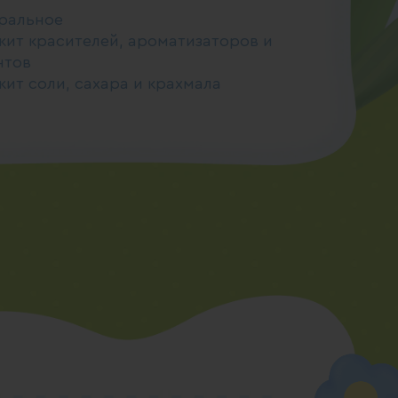
уральное
жит красителей, ароматизаторов и
нтов
ит соли, сахара и крахмала