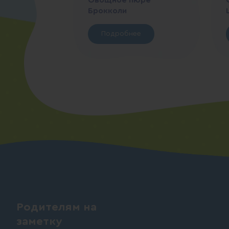
Овощное пюре
Брокколи
Подробнее
Родителям на
заметку