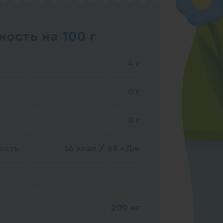
ость на 100 г
4 г
0 г
0 г
ость
16 ккал / 68 кДж
200 мг