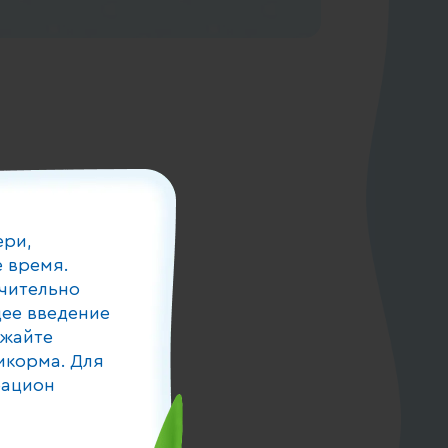
ери,
 время.
чительно
ее введение
лжайте
икорма. Для
рацион