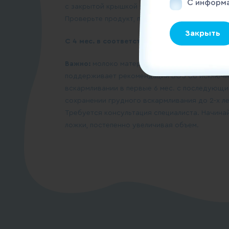
С информа
с закрытой крышкой при температуре от +2 °С 
Проверьте продукт, перемешайте и накормите
Закрыть
С 4 мес. в соответствии с законодательство
Важно:
молоко матери — идеальная пища для
поддерживает рекомендации ВОЗ об исключи
вскармливании в первые 6 мес. с последующ
сохранении грудного вскармливания до 2-х ле
Требуется консультация специалиста. Начинай
ложки, постепенно увеличивая объем.