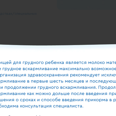
дствах/специальных
доставленное в течение 24
ищей для грудного ребенка является молоко мат
 грудное вскармливание максимально возможное
рганизация здравоохранения рекомендует исклю
армливание в первые шесть месяцев и последующ
и инновациям
и продолжении грудного вскармливания. Продо
армливание как можно дольше после введения пр
шения о сроках и способе введения прикорма в 
бходима консультация специалиста.
 относительной влажности
кт хранить в холодильнике