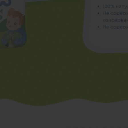
100% нат
Не содер
консерва
Не содерж