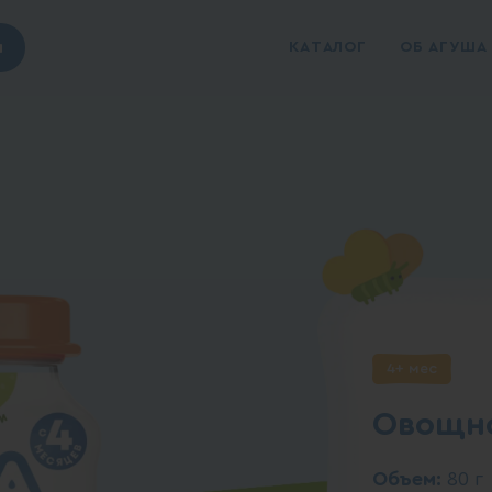
ы
КАТАЛОГ
ОБ АГУША
4+ мес
Овощно
Объем:
80 г