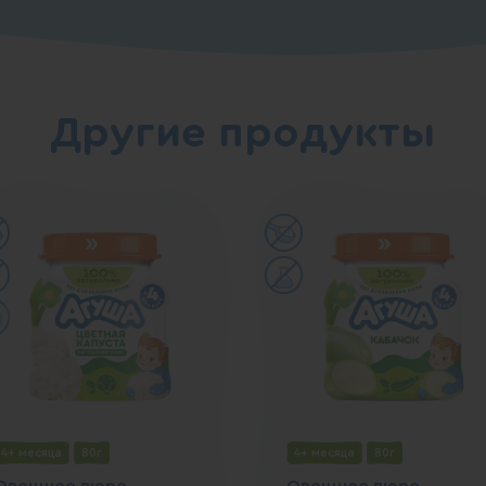
Другие продукты
4+ месяца
80г
4+ месяца
80г