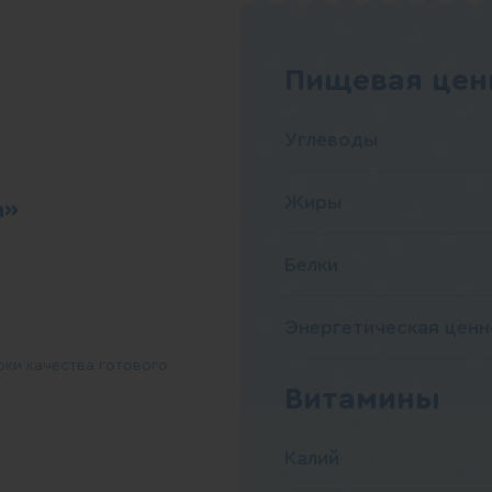
Пищевая ценн
Углеводы
Жиры
а»
Белки
Энергетическая ценн
рки качества готового
Витамины
Калий