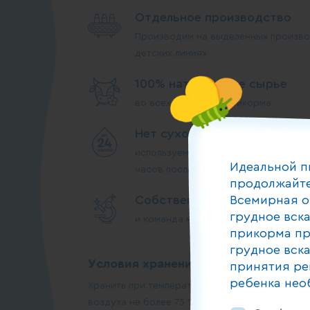
Отдельное производство
Производим на выделенных произво
детских линиях
100% натуральное сырье
во всех продуктах прикорма
Нет сухого молока
используем молоко высшего сорта, 
Идеальной п
часов после дойки
продолжайте
Собственные лаборатории
Всемирная о
грудное вск
и команда менеджеров по качеству 
прикорма пр
грудное вск
Условия хранения:
принятия ре
ребенка нео
Хранить при температуре от 0 °С до +25 °С и
воздуха не более 75 %. После вскрытия проду