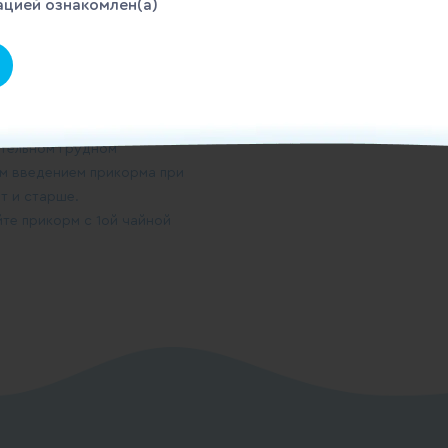
цией ознакомлен(а)
до +6 °С не более суток.
 малыша.
м РФ, РБ, РК.
 грудного ребенка. АО ВБД
тельном грудном
им введением прикорма при
т и старше.
те прикорм с 1ой чайной