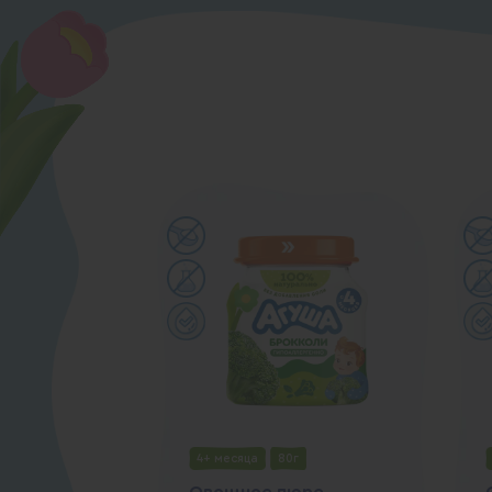
4+ месяца
80г