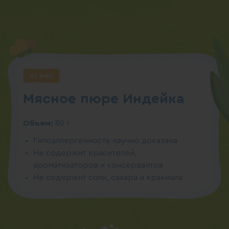
6+ мес
Мясное пюре Индейка
Объем:
80 г
Гипоаллергенность научно доказана
Не содержит красителей,
ароматизаторов и консервантов
Не содержит соли, сахара и крахмала