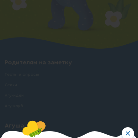
Родителям на заметку
Тесты и опросы
Стихи
Агу-идеи
Агу-клуб
Агуша
О бренде