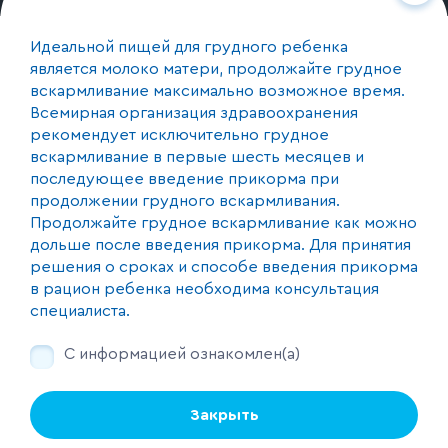
О производстве
Идеальной пищей для грудного ребенка
является молоко матери, продолжайте грудное
вскармливание максимально возможное время.
Контакты
Всемирная организация здравоохранения
+375 (44) 590-17-74
рекомендует исключительно грудное
вскармливание в первые шесть месяцев и
Республика Беларусь, 220073, г. Минск, пер. 1-й
последующее введение прикорма при
Загородный 20, каб. 24
продолжении грудного вскармливания.
Продолжайте грудное вскармливание как можно
дольше после введения прикорма. Для принятия
Мы с соцсетях
решения о сроках и способе введения прикорма
в рацион ребенка необходима консультация
специалиста.
Продолжая пользоваться этим сайтом, не изменив настройки своего
С информацией ознакомлен(а)
браузера, вы соглашаетесь с тем, что мы можем использовать файлы
cookie
© 2025 ИООО "Пепсико Продактс"
Закрыть
Использование материалов данного сайта без ссылки на
Принимаю
источник запрещено