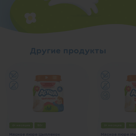
Другие продукты
6+ месяцев
80г
6+ месяцев
80г
Мясное пюре Цыпленок
Мясное пюре И